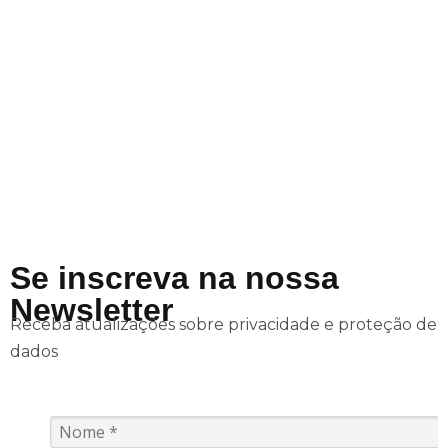
Compliance LGPD
Gestão de Titulares
Programas de conformidade
Administração dos dados dos
personalizados
titulares
Se inscreva na nossa
Newsletter
Receba atualizações sobre privacidade e proteção de
dados