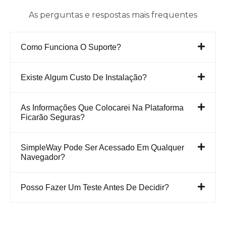
com visão por
As perguntas e respostas mais frequentes
processo de
negócio
Como Funciona O Suporte?
Registro das
estratégias
Existe Algum Custo De Instalação?
de
Continuidade
de Negócio
As Informações Que Colocarei Na Plataforma
Ficarão Seguras?
por Sistema
Gestão de
SimpleWay Pode Ser Acessado Em Qualquer
Continuidade
Navegador?
| R.T.O. &
R.P.O.
Posso Fazer Um Teste Antes De Decidir?
Dashboard
básico
Medidas