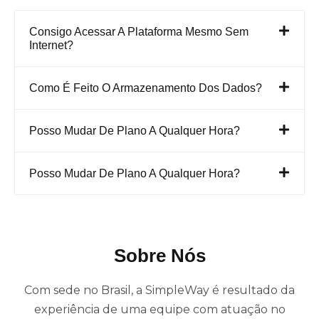
técnicas e
organizacionais
Consigo Acessar A Plataforma Mesmo Sem
Internet?
Template
de
Como É Feito O Armazenamento Dos Dados?
Assessment
27.001
Template
Posso Mudar De Plano A Qualquer Hora?
de
Assessment
Posso Mudar De Plano A Qualquer Hora?
27.701
Template
de
Assessment
Sobre Nós
CIS
Controls
Com sede no Brasil, a SimpleWay é resultado da
Template
experiência de uma equipe com atuação no