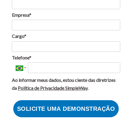
de orçamento
da
Empresa*
Implementação
da ação
Gestão de
Cargo*
Programas
de
Compliance
Telefone*
Logs por
usuário
Ao informar meus dados, estou ciente das diretrizes
Tracking das
da
Política de Privacidade SimpleWay
.
ações para
múltiplos
Programas de
SOLICITE UMA DEMONSTRAÇÃO
Conformidade
Registro do
DPO interno