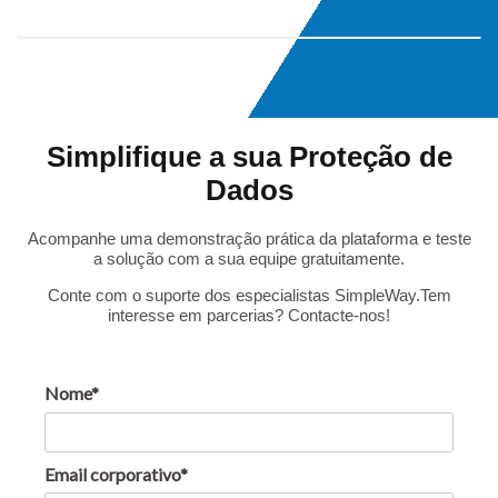
Avaliação
de risco
por
operação
de
Simplifique a sua Proteção de
tratamento
Dados
Gestão de
tratamento
Acompanhe uma demonstração prática da plataforma e teste
dos riscos
a solução com a sua equipe gratuitamente.
Gestão
Conte com o suporte dos especialistas SimpleWay.
Tem
do plano
interesse em parcerias? Contacte-nos!
de ação
Gestão
Nome*
de prazos
das ações
Planejamento
Email corporativo*