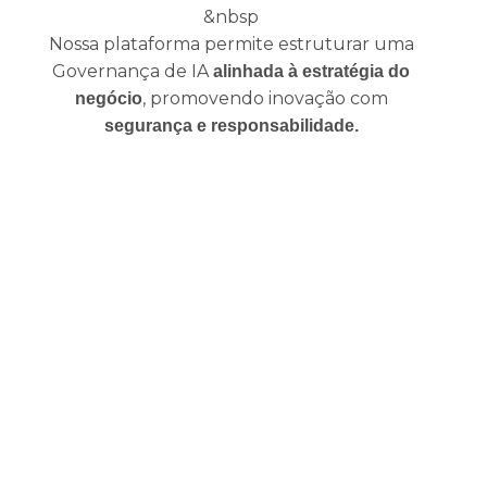
&nbsp
Nossa plataforma permite estruturar uma
Governança de IA
alinhada à estratégia do
, promovendo inovação com
negócio
segurança e responsabilidade.
Governança de Privacidade e
Compliance com a LGPD
A SimpleWay apoia sua empresa a ir além da adequação
inicial à LGPD, oferecendo recursos que estruturam,
automatizam e sustentam um
programa contínuo de
Privacidade
. Com nossa plataforma, você mapeia dados,