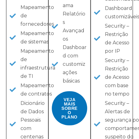
ama
Mapeamento
Dashboard
Relatório
de
customizáveis
s
fornecedores
Security –
Avançad
Mapeamento
Restrição
os​
de sistemas
de Acesso
Dashboar
Mapeamento
por IP
d com
de
Security –
customiz
infraestrutura
Restrição
ações
de TI
de Acesso
básicas
Mapeamento
com base
de contratos
no tempo​
VEJA
Dicionário
Security –
MAIS
SOBRE
de Dados
Alertas de
O
PLANO
Pessoais
segurança po
com
comportame
centenas
suspeito do