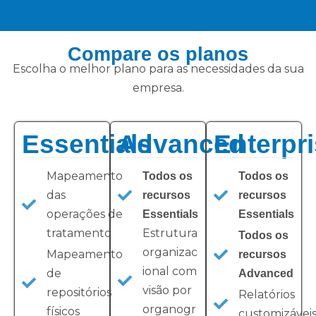
Compare os planos
Escolha o melhor plano para as necessidades da sua
empresa.
Essentials
Advanced
Enterpr
Mapeamento
Todos os
Todos os
das
recursos
recursos
operações de
Essentials
Essentials
tratamento
Estrutura
Todos os
organizac
Mapeamento
recursos
ional com
de
Advanced
visão por
repositórios
Relatórios
organogr
físicos
customizáveis