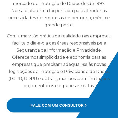
de
mercado de Proteção de Dados desde 1997.
Assessment
Nossa plataforma foi pensada para atender as
LGPD
necessidades de empresas de pequeno, médio e
grande porte.
Customização
de
Com uma visão prática da realidade nas empresas,
questionários
facilita o dia-a-dia das áreas responsáveis pela
para
Segurança da Informação e Privacidade.
avaliações
Oferecemos simplicidade e economia para as
Workflow
empresas que precisam adequar-se às novas
com
legislações de Proteção e Privacidade de Dados
segregação
(LGPD, GDPR e outras), mas possuem limitações
de função
orçamentárias e equipes enxutas.
para
assessment
(respondedor
FALE COM UM CONSULTOR
/ aprovador)